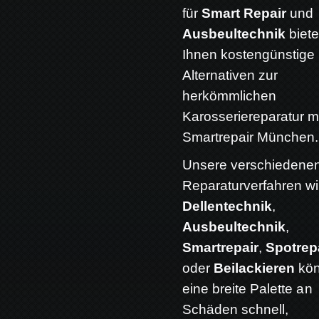
für
Smart Repair
und
Ausbeultechnik
biete
Ihnen kostengünstige
Alternativen zur
herkömmlichen
Karosseriereparatur m
Smartrepair München.
Unsere verschiedene
Reparaturverfahren w
Dellentechnik
,
Ausbeultechnik
,
Smartrepair
,
Spotrep
oder
Beilackieren
kö
eine breite Palette an
Schäden schnell,