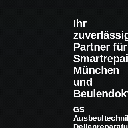
Ihr
zuverlässi
Partner für
Smartrepai
München
und
Beulendokt
GS
Ausbeultechni
Dellenreparatu