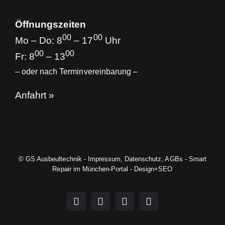
Öffnungszeiten
00
00
Mo – Do: 8
– 17
Uhr
00
00
Fr: 8
– 13
– oder nach Terminvereinbarung –
Anfahrt »
© GS Ausbeultechnik -
Impressum
,
Datenschutz
,
AGBs
-
Smart
Repair im München-Portal
-
Design+SEO
Telefon
WhatsApp
Instagram
Facebook