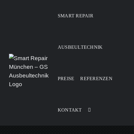
Zum
Inhalt
SMART REPAIR
springen
AUSBEULTECHNIK
W
PREISE
REFERENZEN
An
KONTAKT