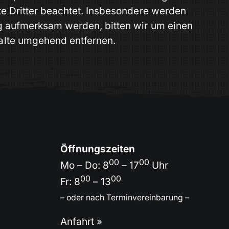
hte Dritter beachtet. Insbesondere werden
ung aufmerksam werden, bitten wir um einen
alte umgehend entfernen.
Öffnungszeiten
00
00
Mo – Do: 8
– 17
Uhr
00
00
Fr: 8
– 13
– oder nach Terminvereinbarung –
Anfahrt »