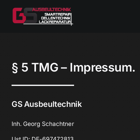
Zum
Inhalt
springen
§ 5 TMG – Impressum.
GS Ausbeultechnik
Inh. Georg Schachtner
Ust.ID: DE-697472813